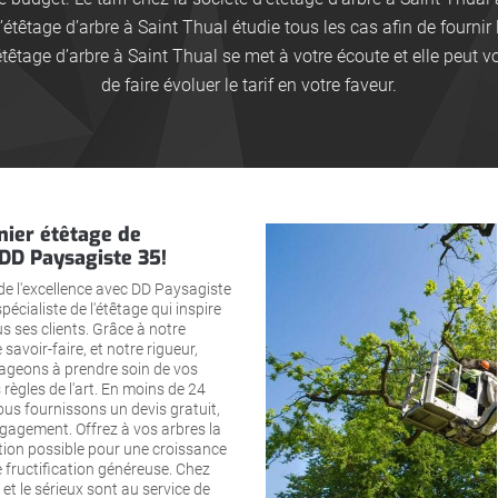
’étêtage d’arbre à Saint Thual étudie tous les cas afin de fourni
’étêtage d’arbre à Saint Thual se met à votre écoute et elle peut
de faire évoluer le tarif en votre faveur.
nier étêtage de
 DD Paysagiste 35!
 de l'excellence avec DD Paysagiste
 spécialiste de l'étêtage qui inspire
s ses clients. Grâce à notre
 savoir-faire, et notre rigueur,
geons à prendre soin de vos
 règles de l'art. En moins de 24
us fournissons un devis gratuit,
ngagement. Offrez à vos arbres la
tion possible pour une croissance
 fructification généreuse. Chez
 et le sérieux sont au service de