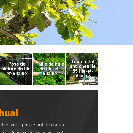
Traitement
Pose de
Taille de haie
anti chenille
cloture 35 Ille-
35 Ille-et-
35 Ille-et-
et-Vilaine
Vilaine
Vilaine
Thual
jet en vous proposant des tarifs
a été défini pour convenir à votre