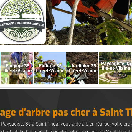
Paysagiste 35
Elagage 35
Etetage 35
Jardinier 35
Ille-et-Vilaine
Ille-et-Vilaine
Ille-et-Vilaine
Ille-et-Vilaine
age d’arbre pas cher à Saint 
 Paysagiste 35 à Saint Thual vous aide à bien réaliser votre pro
e budget. Le tarif chez la société d’étêtage d’arbre à Saint Thual 