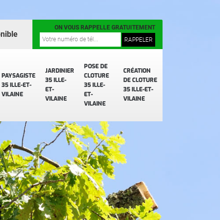
ON VOUS RAPPELLE GRATUITEMENT
nible
POSE DE
JARDINIER
CRÉATION
PAYSAGISTE
CLOTURE
35 ILLE-
DE CLOTURE
35 ILLE-ET-
35 ILLE-
ET-
35 ILLE-ET-
VILAINE
ET-
VILAINE
VILAINE
VILAINE