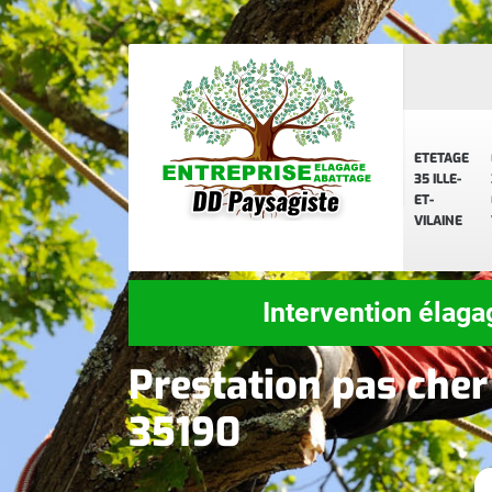
ETETAGE
35 ILLE-
ET-
VILAINE
Intervention élaga
Prestation pas cher
35190