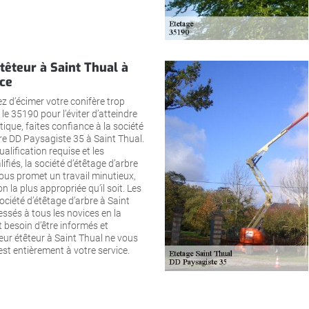
têteur à Saint Thual à
ice
z d’écimer votre conifère trop
e 35190 pour l’éviter d’atteindre
tique, faites confiance à la société
re DD Paysagiste 35 à Saint Thual.
alification requise et les
ifiés, la société d’étêtage d’arbre
ous promet un travail minutieux,
 la plus appropriée qu’il soit. Les
société d’étêtage d’arbre à Saint
ssés à tous les novices en la
t besoin d’être informés et
ueur étêteur à Saint Thual ne vous
 est entièrement à votre service.