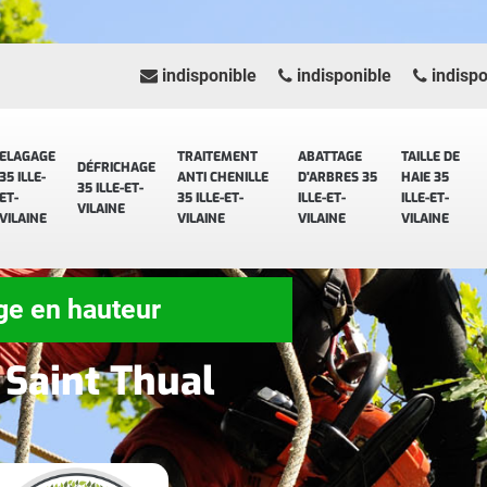
indisponible
indisponible
indispo
ELAGAGE
TRAITEMENT
ABATTAGE
TAILLE DE
DÉFRICHAGE
35 ILLE-
ANTI CHENILLE
D'ARBRES 35
HAIE 35
35 ILLE-ET-
ET-
35 ILLE-ET-
ILLE-ET-
ILLE-ET-
VILAINE
VILAINE
VILAINE
VILAINE
VILAINE
ge en hauteur
 Saint Thual