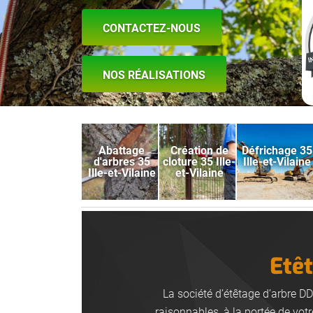
CONTACTEZ-NOUS
NOS RÉALISATIONS
Abattage
Création de
Défrichage 35
d'arbres 35
cloture 35 Ille-
Ille-et-Vilaine
Ille-et-Vilaine
et-Vilaine
Etêt
La société d’étêtage d’arbre DD
raisonnables, à la portée de votr