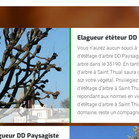
Elagueur étêteur DD 
Vous n’aurez aucun souci à f
d’étêtage d’arbre DD Paysagi
arbre dans le 35190. En tant 
d’arbre à Saint Thual saura
sur votre végétal. Privilégiez
d’étêtage d’arbre à Saint Thu
répondant aux normes en vigu
d’étêtage d’arbre à Saint Th
domaine, reste un compagno
agueur DD Paysagiste