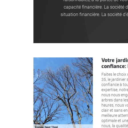
capacité financière. La société d
situation financière. La société d
Votre jardi
confiance:
Faites le choix
35, le jardinier
confiance à tou
expertise, notre
nous nous enga
arbres dans les
heures, nous vo
clair et sans e
meilleure atten
optimale et une
nous, la qualité