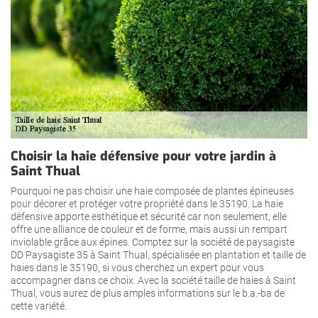
Choisir la haie défensive pour votre jardin à
Saint Thual
Pourquoi ne pas choisir une haie composée de plantes épineuses
pour décorer et protéger votre propriété dans le 35190. La haie
défensive apporte esthétique et sécurité car non seulement, elle
offre une alliance de couleur et de forme, mais aussi un rempart
inviolable grâce aux épines. Comptez sur la société de paysagiste
DD Paysagiste 35 à Saint Thual, spécialisée en plantation et taille de
haies dans le 35190, si vous cherchez un expert pour vous
accompagner dans ce choix. Avec la société taille de haies à Saint
Thual, vous aurez de plus amples informations sur le b.a.-ba de
cette variété.