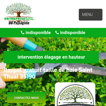
MENU
indisponible
indisponible
Intervention élagage en hauteur
Rappel gratuit taille de haie Saint
Thual 35190
CONTACTEZ-NOUS