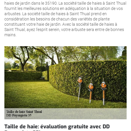
haies de jardin dans le 35190. La société taille de haies à Saint Thual
fournit les meilleures solutions en adéquation à la situation de vos
arbustes. La société taille de haies à Saint Thual prend en
considération les besoins de chacun des variétés de plante
constituant votre haie de jardin. Avec la société taille de haies à
Saint Thual, ayez l’esprit serein, votre arbuste sera entre de bonnes
mains.
Taille de haie: évaluation gratuite avec DD