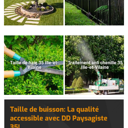
Taille de haie 35 Ille-et-
Traitement anti chenille 35
Vilaine
Ille-et-Vilaine
Taille de buisson: La qualité
accessible avec DD Paysagiste
35!