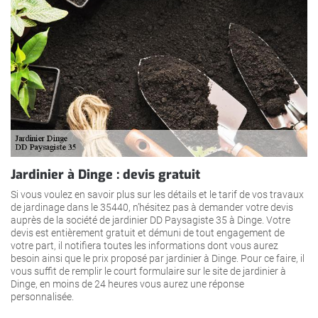
Jardinier à Dinge : devis gratuit
Si vous voulez en savoir plus sur les détails et le tarif de vos travaux
de jardinage dans le 35440, n’hésitez pas à demander votre devis
auprès de la société de jardinier DD Paysagiste 35 à Dinge. Votre
devis est entièrement gratuit et démuni de tout engagement de
votre part, il notifiera toutes les informations dont vous aurez
besoin ainsi que le prix proposé par jardinier à Dinge. Pour ce faire, il
vous suffit de remplir le court formulaire sur le site de jardinier à
Dinge, en moins de 24 heures vous aurez une réponse
personnalisée.