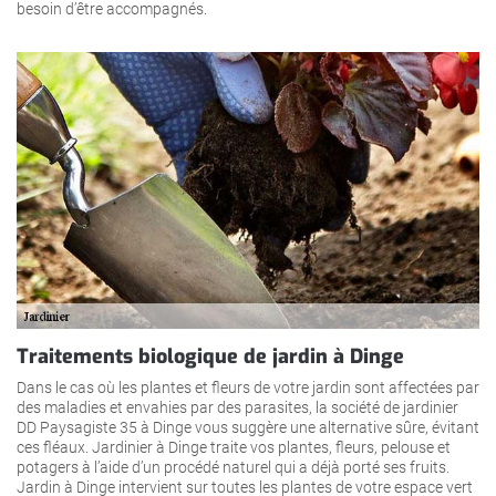
besoin d’être accompagnés.
Traitements biologique de jardin à Dinge
Dans le cas où les plantes et fleurs de votre jardin sont affectées par
des maladies et envahies par des parasites, la société de jardinier
DD Paysagiste 35 à Dinge vous suggère une alternative sûre, évitant
ces fléaux. Jardinier à Dinge traite vos plantes, fleurs, pelouse et
potagers à l’aide d’un procédé naturel qui a déjà porté ses fruits.
Jardin à Dinge intervient sur toutes les plantes de votre espace vert