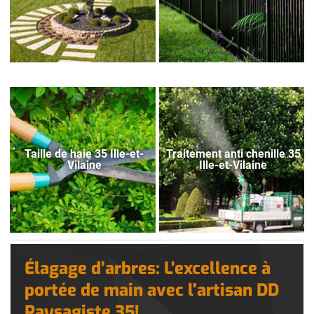
Taille de haie 35 Ille-et-
Traitement anti chenille 35
Vilaine
Ille-et-Vilaine
Élagage d’arbres: L’excellence à
portée de main avec l'artisan DD
Paysagiste 35!