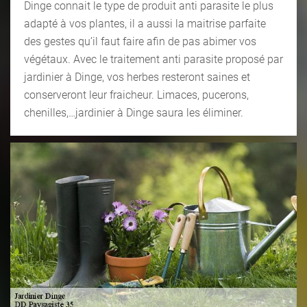
Dinge connait le type de produit anti parasite le plus
adapté à vos plantes, il a aussi la maitrise parfaite
des gestes qu’il faut faire afin de pas abimer vos
végétaux. Avec le traitement anti parasite proposé par
jardinier à Dinge, vos herbes resteront saines et
conserveront leur fraicheur. Limaces, pucerons,
chenilles,…jardinier à Dinge saura les éliminer.