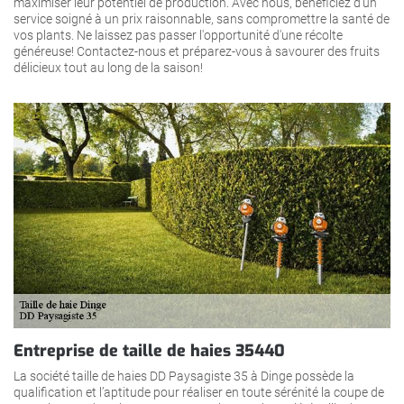
maximiser leur potentiel de production. Avec nous, bénéficiez d'un
service soigné à un prix raisonnable, sans compromettre la santé de
vos plants. Ne laissez pas passer l'opportunité d'une récolte
généreuse! Contactez-nous et préparez-vous à savourer des fruits
délicieux tout au long de la saison!
Entreprise de taille de haies 35440
La société taille de haies DD Paysagiste 35 à Dinge possède la
qualification et l’aptitude pour réaliser en toute sérénité la coupe de