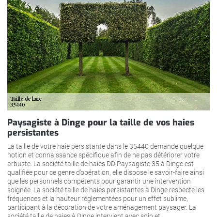
Paysagiste à Dinge pour la taille de vos haies
persistantes
La taille de votre haie persistante dans le 35440 demande quelque
notion et connaissance spécifique afin de ne pas détériorer votre
arbuste. La société taille de haies DD Paysagiste 35 à Dinge est
qualifiée pour ce genre d’opération, elle dispose le savoir-faire ainsi
que les personnels compétents pour garantir une intervention
soignée. La société taille de haies persistantes à Dinge respecte les
fréquences et la hauteur réglementées pour un effet sublime,
participant à la décoration de votre aménagement paysager. La
société taille de haies à Dinge intervient avec soin et