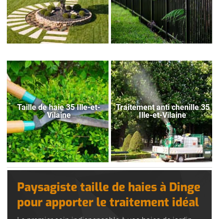
Taille de haie 35 Ille-et-
Traitement anti chenille 35
Vilaine
Ille-et-Vilaine
Paysagiste taille de haies à Dinge
pour apporter le traitement idéal