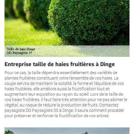
Entreprise taille de haies fruitières à Dinge
Pour ce cas, la taille dépendra essentiellement des variétés de
plantes fruitières constituant votre l’ensemble de vos haies. La
coupe servira de maintenir la solidité, la forme et l’équilibre de vos
haies fruitières, elle améliore aussi la fructification tout en
augmentant leur exposition au rayon du soleil. Lors de la taille de
vos haies fruitières, il faut faire très attention pour ne pas abimer le
végétal, au risque de réduire la production de fruits. Contactez
paysagiste DD Paysagiste 35 à Dinge, il saura comment procéder
pour préserver et renforcer la fructification de vos arbres.