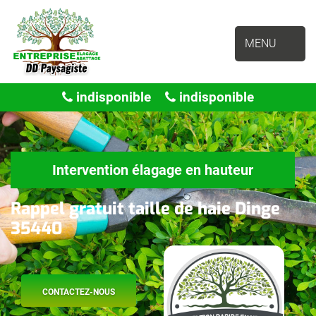
MENU
indisponible
indisponible
Intervention élagage en hauteur
Rappel gratuit taille de haie Dinge
35440
CONTACTEZ-NOUS