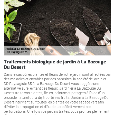
Traitements biologique de jardin à La Bazouge
Du Desert
Dans le cas où les plantes et fleurs de votre jardin sont affectées par
des maladies et envahies par des parasites, la société de jardinier
DD Paysagiste 35 à La Bazouge Du Desert vous suggère une
alternative sûre, évitant ces fléaux. Jardinier à La Bazouge Du
Desert traite vos plantes, fleurs, pelouse et potagers à l’aide d’un
procédé naturel qui a déjà porté ses fruits. Jardin à La Bazouge Du
Desert intervient sur toutes les plantes de votre espace vert afin
d’éviter la propagation et d’éradiquer définitivement ces
perturbations. Une fois vos jardins traités, vous profitez pleinement