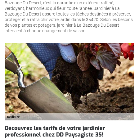
Bazouge Du Desert, c’est la garantie d’un extérieur raffiné,
verdoyant, harmonieux qui fleuri toute l’année. Jardinier à La
Bazouge Du Desert assure toutes les tâches destinées à préserver,
protéger et à rafraichir votre jardin dans le 35420. Selon les besoins
de vos plantes et potagers, jardinier à La Bazouge Du Desert
intervient à chaque changement de saison.
Découvrez les tarifs de votre jardinier
professionnel chez DD Paysagiste 35!