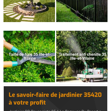
Taille de haie 35 Ille-et-
Traitement anti chenille 35
Vilaine
Ille-et-Vilaine
Le savoir-faire de jardinier 35420
à votre profit