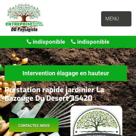
MENU
indisponible
indisponible
Intervention élagage en hauteur
Prestation rapide jardinier La
Bazouge Du Desert 35420
CONTACTEZ-NOUS