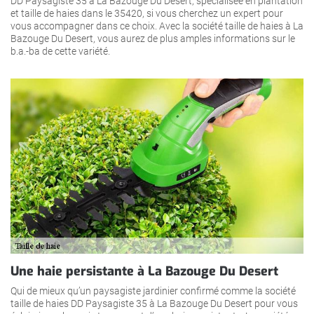
DD Paysagiste 35 à La Bazouge Du Desert, spécialisée en plantation
et taille de haies dans le 35420, si vous cherchez un expert pour
vous accompagner dans ce choix. Avec la société taille de haies à La
Bazouge Du Desert, vous aurez de plus amples informations sur le
b.a.-ba de cette variété.
Une haie persistante à La Bazouge Du Desert
Qui de mieux qu’un paysagiste jardinier confirmé comme la société
taille de haies DD Paysagiste 35 à La Bazouge Du Desert pour vous