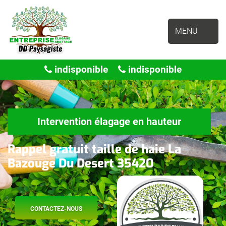
MENU
indisponible
indisponible
Intervention élagage en hauteur
Rappel gratuit taille de haie La
Bazouge Du Desert 35420
CONTACTEZ-NOUS