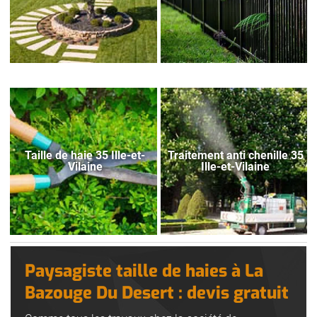
Taille de haie 35 Ille-et-
Traitement anti chenille 35
Vilaine
Ille-et-Vilaine
Paysagiste taille de haies à La
Bazouge Du Desert : devis gratuit