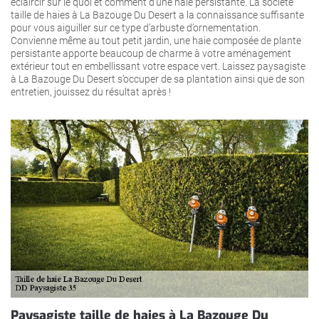
éclaircir sur le quoi et comment d’une haie persistante. La société
taille de haies à La Bazouge Du Desert a la connaissance suffisante
pour vous aiguiller sur ce type d’arbuste d’ornementation.
Convienne même au tout petit jardin, une haie composée de plante
persistante apporte beaucoup de charme à votre aménagement
extérieur tout en embellissant votre espace vert. Laissez paysagiste
à La Bazouge Du Desert s’occuper de sa plantation ainsi que de son
entretien, jouissez du résultat après !
Paysagiste taille de haies à La Bazouge Du