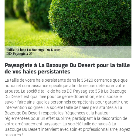
Paysagiste à La Bazouge Du Desert pour la taille
de vos haies persistantes
La taille de votre haie persistante dans le 35420 demande quelque
notion et connaissance spécifique afin de ne pas détériorer votre
arbuste. La société taille de haies DD Paysagiste 35 à La Bazouge
Du Desert est qualifiée pour ce genre d’opération, elle dispose le
savoir-faire ainsi que les personnels compétents pour garantir une
intervention soignée. La société taille de haies persistantes à La
Bazouge Du Desert respecte les fréquences et la hauteur
réglementées pour un effet sublime, participant à la décoration de
votre aménagement paysager. La société taille de haies à La
Bazouge Du Desert intervient avec soin et professionnalisme, soyez
rassurés !