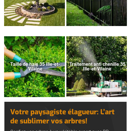
Taille de haie 35 Ille-et-
Traitement anti chenille 35
Vilaine
Ille-et-Vilaine
Votre paysagiste élagueur: L’art
de sublimer vos arbres!