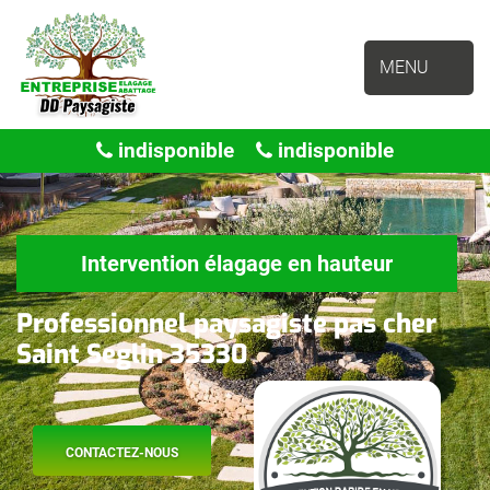
MENU
indisponible
indisponible
Intervention élagage en hauteur
Professionnel paysagiste pas cher
Saint Seglin 35330
CONTACTEZ-NOUS