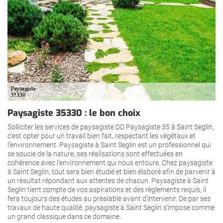
Paysagiste 35330 : le bon choix
Solliciter les services de paysagiste DD Paysagiste 35 à Saint Seglin,
c’est opter pour un travail bien fait, respectant les végétaux et
l’environnement. Paysagiste à Saint Seglin est un professionnel qui
se soucie de la nature, ses réalisations sont effectuées en
cohérence avec l’environnement qui nous entoure. Chez paysagiste
à Saint Seglin, tout sera bien étudié et bien élaboré afin de parvenir à
un résultat répondant aux attentes de chacun. Paysagiste à Saint
Seglin tient compte de vos aspirations et des règlements requis, il
fera toujours des études au préalable avant d’intervenir. De par ses
travaux de haute qualité, paysagiste à Saint Seglin s’impose comme
un grand classique dans ce domaine.