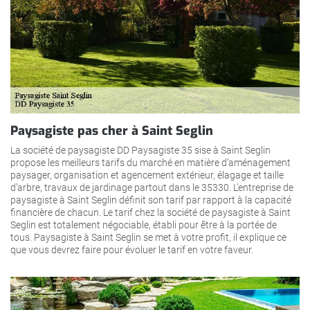
Paysagiste pas cher à Saint Seglin
La société de paysagiste DD Paysagiste 35 sise à Saint Seglin
propose les meilleurs tarifs du marché en matière d’aménagement
paysager, organisation et agencement extérieur, élagage et taille
d’arbre, travaux de jardinage partout dans le 35330. L’entreprise de
paysagiste à Saint Seglin définit son tarif par rapport à la capacité
financière de chacun. Le tarif chez la société de paysagiste à Saint
Seglin est totalement négociable, établi pour être à la portée de
tous. Paysagiste à Saint Seglin se met à votre profit, il explique ce
que vous devrez faire pour évoluer le tarif en votre faveur.