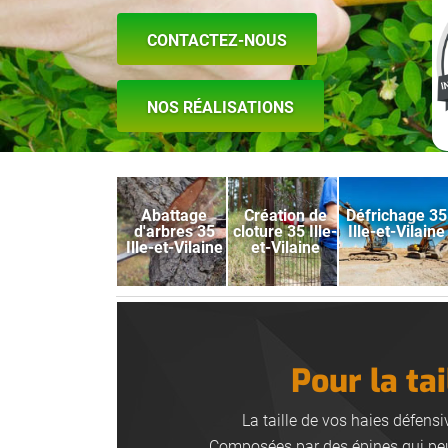
CONTACTEZ-NOUS
NOS RÉALISATIONS
Abattage
Création de
Défrichage 35
d'arbres 35
cloture 35 Ille-
Ille-et-Vilaine
Ille-et-Vilaine
et-Vilaine
Pour la ta
La taille de vos haies défens
Composées par des épines qui peuve