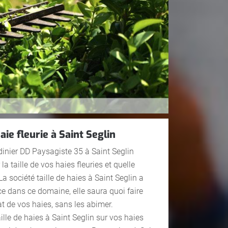
aie fleurie à Saint Seglin
dinier DD Paysagiste 35 à Saint Seglin
a taille de vos haies fleuries et quelle
a société taille de haies à Saint Seglin a
e dans ce domaine, elle saura quoi faire
at de vos haies, sans les abimer.
aille de haies à Saint Seglin sur vos haies