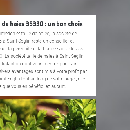
le de haies 35330 : un bon choix
tretien et taille de haies, la société de
à Saint Seglin reste un conseiller et
r la pérennité et la bonne santé de vos
. La société taille de haies à Saint Seglin
satisfaction dont vous méritez pour vos
ivers avantages sont mis à votre profit par
aint Seglin tout au long de votre projet, elle
e que vous en bénéficiiez autant.