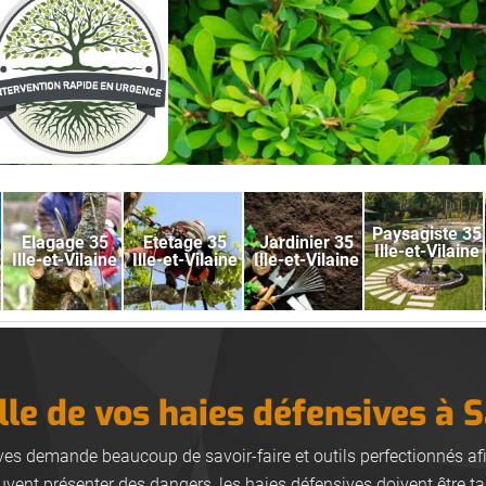
Paysagiste 35
Elagage 35
Etetage 35
Jardinier 35
Ille-et-Vilaine
Ille-et-Vilaine
Ille-et-Vilaine
Ille-et-Vilaine
ille de vos haies défensives à S
ives demande beaucoup de savoir-faire et outils perfectionnés afin
nt présenter des dangers, les haies défensives doivent être tai