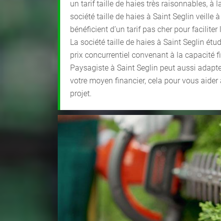
un tarif taille de haies très raisonnables, à 
société taille de haies à Saint Seglin veille 
bénéficient d’un tarif pas cher pour faciliter 
La société taille de haies à Saint Seglin étud
prix concurrentiel convenant à la capacité 
Paysagiste à Saint Seglin peut aussi adapte
votre moyen financier, cela pour vous aider
projet.