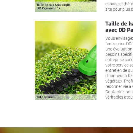
espace esthétiq
site pour plus 
Taille de h
avec DD Pa
Vous envisagez 
l'entreprise DD
une évaluation 
besoins spécifi
entreprise spéci
votre service s
entretien de qu
d'honneur à l'e
végétaux. Profi
redonner vie à
Contactez-nous
véritables atou