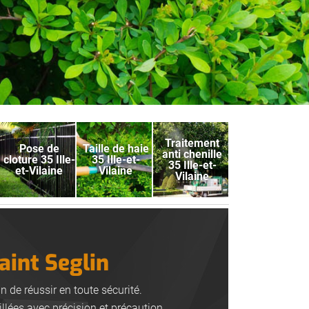
Traitement
Pose de
Taille de haie
anti chenille
cloture 35 Ille-
35 Ille-et-
35 Ille-et-
et-Vilaine
Vilaine
Vilaine
aint Seglin
 de réussir en toute sécurité.
llées avec précision et précaution.