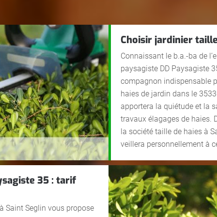
Choisir jardinier tail
Connaissant le b.a.-ba de l’en
paysagiste DD Paysagiste 35 
compagnon indispensable pou
haies de jardin dans le 35330
apportera la quiétude et la 
travaux élagages de haies. D
la société taille de haies à S
veillera personnellement à c
sagiste 35 : tarif
à Saint Seglin vous propose