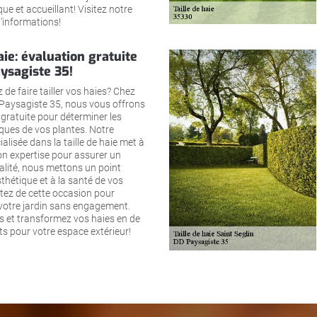
ue et accueillant! Visitez notre
d'informations!
aie: évaluation gratuite
ysagiste 35!
de faire tailler vos haies? Chez
 Paysagiste 35, nous vous offrons
gratuite pour déterminer les
ques de vos plantes. Notre
alisée dans la taille de haie met à
on expertise pour assurer un
alité, nous mettons un point
sthétique et à la santé de vos
tez de cette occasion pour
 votre jardin sans engagement.
 et transformez vos haies en de
ts pour votre espace extérieur!