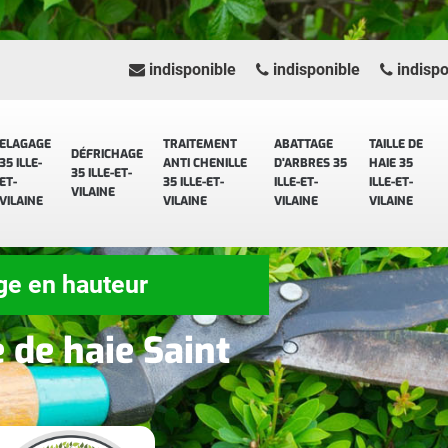
indisponible
indisponible
indispo
ELAGAGE
TRAITEMENT
ABATTAGE
TAILLE DE
DÉFRICHAGE
35 ILLE-
ANTI CHENILLE
D'ARBRES 35
HAIE 35
35 ILLE-ET-
ET-
35 ILLE-ET-
ILLE-ET-
ILLE-ET-
VILAINE
VILAINE
VILAINE
VILAINE
VILAINE
ge en hauteur
e de haie Saint