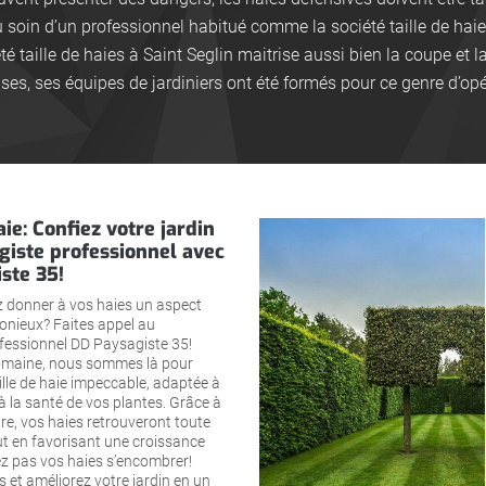
 soin d’un professionnel habitué comme la société taille de haie
iété taille de haies à Saint Seglin maitrise aussi bien la coupe et
ses, ses équipes de jardiniers ont été formés pour ce genre d’opé
aie: Confiez votre jardin
giste professionnel avec
ste 35!
 donner à vos haies un aspect
onieux? Faites appel au
fessionnel DD Paysagiste 35!
omaine, nous sommes là pour
ille de haie impeccable, adaptée à
à la santé de vos plantes. Grâce à
ire, vos haies retrouveront toute
ut en favorisant une croissance
ez pas vos haies s’encombrer!
 et améliorez votre jardin en un