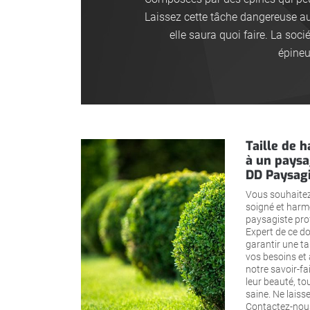
Laissez cette tâche dangereuse au
elle saura quoi faire. La soc
épineu
Taille de h
à un paysa
DD Paysagi
Vous souhaitez
soigné et harm
paysagiste pro
Expert de ce d
garantir une ta
vos besoins et 
notre savoir-fa
leur beauté, to
saine. Ne laiss
Contactez-nous