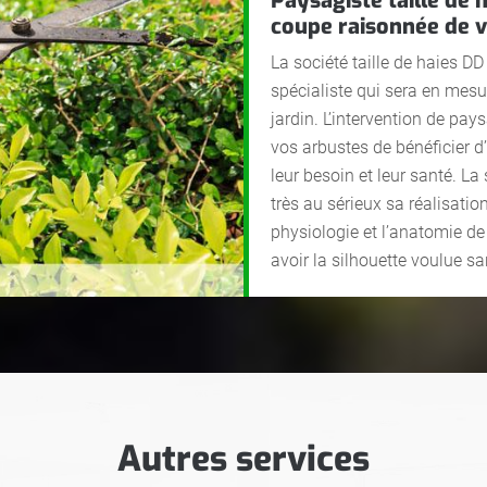
Paysagiste taille de 
coupe raisonnée de 
La société taille de haies DD
spécialiste qui sera en mes
jardin. L’intervention de pay
vos arbustes de bénéficier d’
leur besoin et leur santé. La
très au sérieux sa réalisation
physiologie et l’anatomie de
avoir la silhouette voulue sa
Autres services