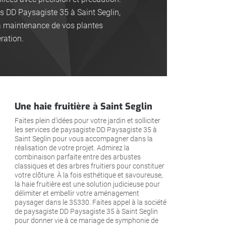
s DD Paysagiste 35 à Saint Seglin,
 la maintenance de vos plantes
ration.
Une haie fruitière à Saint Seglin
Faites plein d’idées pour votre jardin et solliciter
les services de paysagiste DD Paysagiste 35 à
Saint Seglin pour vous accompagner dans la
réalisation de votre projet. Admirez la
combinaison parfaite entre des arbustes
classiques et des arbres fruitiers pour constituer
votre clôture. À la fois esthétique et savoureuse,
la haie fruitière est une solution judicieuse pour
délimiter et embellir votre aménagement
paysager dans le 35330. Faites appel à la société
de paysagiste DD Paysagiste 35 à Saint Seglin
pour donner vie à ce mariage de symphonie de