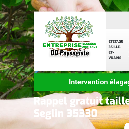
ETETAGE
35 ILLE-
ET-
VILAINE
Intervention élaga
Rappel gratuit taill
Seglin 35330