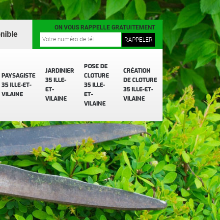
ON VOUS RAPPELLE GRATUITEMENT
nible
POSE DE
JARDINIER
CRÉATION
PAYSAGISTE
CLOTURE
35 ILLE-
DE CLOTURE
35 ILLE-ET-
35 ILLE-
ET-
35 ILLE-ET-
VILAINE
ET-
VILAINE
VILAINE
VILAINE