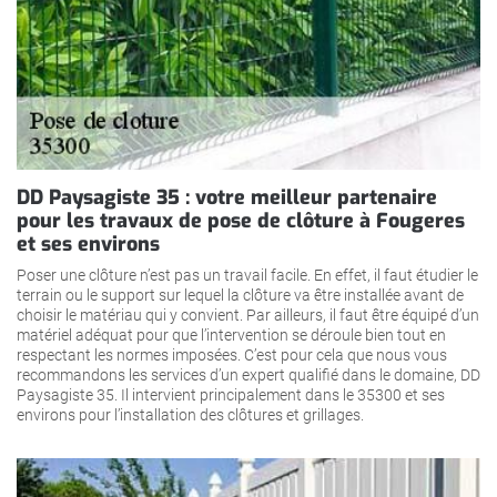
DD Paysagiste 35 : votre meilleur partenaire
pour les travaux de pose de clôture à Fougeres
et ses environs
Poser une clôture n’est pas un travail facile. En effet, il faut étudier le
terrain ou le support sur lequel la clôture va être installée avant de
choisir le matériau qui y convient. Par ailleurs, il faut être équipé d’un
matériel adéquat pour que l’intervention se déroule bien tout en
respectant les normes imposées. C’est pour cela que nous vous
recommandons les services d’un expert qualifié dans le domaine, DD
Paysagiste 35. Il intervient principalement dans le 35300 et ses
environs pour l’installation des clôtures et grillages.