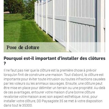
Pourquoi est-il important d’installer des clôtures
?
Il ne faut pas nier que la clôture est la première chose à prévoir
lorsqu’on finit de construire une maison. Tout d’abord, la clôture est
importante pour éviter toute intrusion ou toutes infractions causées
par les voleurs ou les animaux sauvages. Ensuite, une clôture peut
être mise en place pour délimiter un terrain ou une propriété. Au-delà
de ces avantages, entourer votre maison d’une bonne clôture
revalorise votre maison avec son aspect esthétique. Ainsi, pour
installer votre clôture, DD Paysagiste 35 se met à votre disposition
dans tout le 35300.