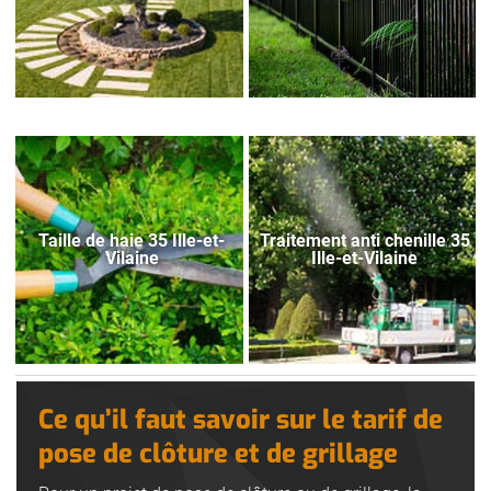
Taille de haie 35 Ille-et-
Traitement anti chenille 35
Vilaine
Ille-et-Vilaine
Ce qu’il faut savoir sur le tarif de
pose de clôture et de grillage