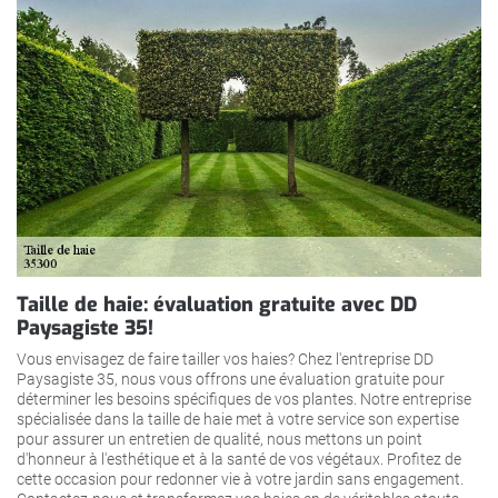
Taille de haie: évaluation gratuite avec DD
Paysagiste 35!
Vous envisagez de faire tailler vos haies? Chez l'entreprise DD
Paysagiste 35, nous vous offrons une évaluation gratuite pour
déterminer les besoins spécifiques de vos plantes. Notre entreprise
spécialisée dans la taille de haie met à votre service son expertise
pour assurer un entretien de qualité, nous mettons un point
d'honneur à l'esthétique et à la santé de vos végétaux. Profitez de
cette occasion pour redonner vie à votre jardin sans engagement.