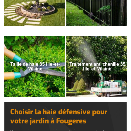
Taille de haie 35 Ille-et-
Traitement anti chenille 35
Vilaine
Ille-et-Vilaine
Choisir la haie défensive pour
votre jardin à Fougeres