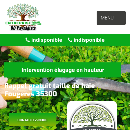
MENU
indisponible
indisponible
Intervention élagage en hauteur
Rappel gratuit taille de haie
Fougeres 35300
CONTACTEZ-NOUS