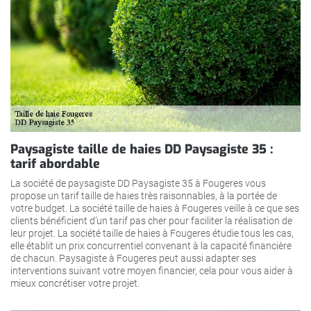
Paysagiste taille de haies DD Paysagiste 35 :
tarif abordable
La société de paysagiste DD Paysagiste 35 à Fougeres vous
propose un tarif taille de haies très raisonnables, à la portée de
votre budget. La société taille de haies à Fougeres veille à ce que ses
clients bénéficient d’un tarif pas cher pour faciliter la réalisation de
leur projet. La société taille de haies à Fougeres étudie tous les cas,
elle établit un prix concurrentiel convenant à la capacité financière
de chacun. Paysagiste à Fougeres peut aussi adapter ses
interventions suivant votre moyen financier, cela pour vous aider à
mieux concrétiser votre projet.