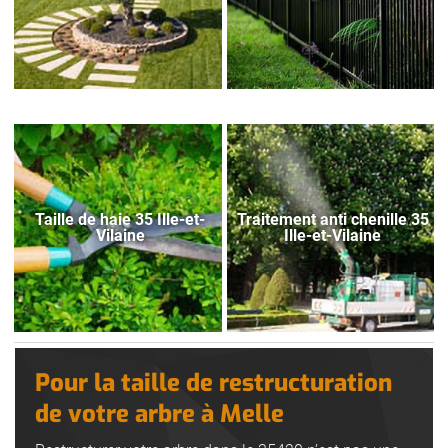
Taille de haie 35 Ille-et-
Traitement anti chenille 35
Vilaine
Ille-et-Vilaine
Pour la taille de restructuration
de votre arbre à Melle