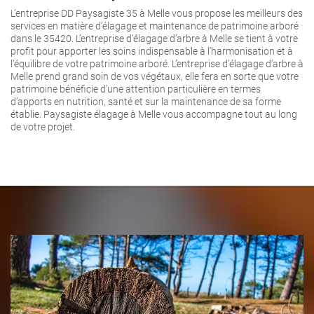
L’entreprise DD Paysagiste 35 à Melle vous propose les meilleurs des
services en matière d’élagage et maintenance de patrimoine arboré
dans le 35420. L’entreprise d’élagage d’arbre à Melle se tient à votre
profit pour apporter les soins indispensable à l’harmonisation et à
l’équilibre de votre patrimoine arboré. L’entreprise d’élagage d’arbre à
Melle prend grand soin de vos végétaux, elle fera en sorte que votre
patrimoine bénéficie d’une attention particulière en termes
d’apports en nutrition, santé et sur la maintenance de sa forme
établie. Paysagiste élagage à Melle vous accompagne tout au long
de votre projet.