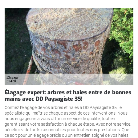
Élagage expert: arbres et haies entre de bonnes
mains avec DD Paysagiste 35!
Confiez l'élagage de vos arbres et haies à DD Paysagiste 35, le
spécialiste qui maîtrise chaque aspect de ces interventions. Nous
nous engageons à vous offrir un service de qualité, tout en
garantissant votre satisfaction à chaque étape. Avec notre service,
bénéficiez de tarifs raisonnables pour toutes nos prestations. Que
ce soit pour un élagage précis ou un entretien soigné de vos haies,