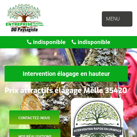
MENU
indisponible
indisponible
Intervention élagage en hauteur
Prix attractifs élagage Melle 35420
CONTACTEZ-NOUS
NOS RÉALISATIONS