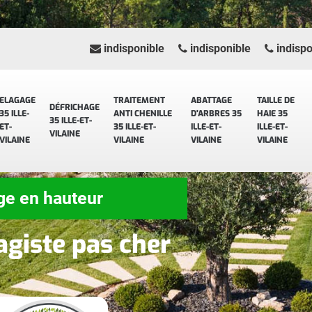
indisponible
indisponible
indispo
ELAGAGE
TRAITEMENT
ABATTAGE
TAILLE DE
DÉFRICHAGE
35 ILLE-
ANTI CHENILLE
D'ARBRES 35
HAIE 35
35 ILLE-ET-
ET-
35 ILLE-ET-
ILLE-ET-
ILLE-ET-
VILAINE
VILAINE
VILAINE
VILAINE
VILAINE
ge en hauteur
agiste pas cher