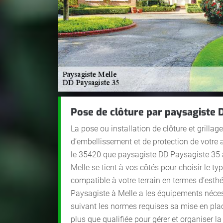
Pose de clôture par paysagiste 
La pose ou installation de clôture et grillage
d’embellissement et de protection de votr
le 35420 que paysagiste DD Paysagiste 35 
Melle se tient à vos côtés pour choisir le typ
compatible à votre terrain en termes d’esthé
Paysagiste à Melle a les équipements néce
suivant les normes requises sa mise en pla
plus que qualifiée pour gérer et organiser la