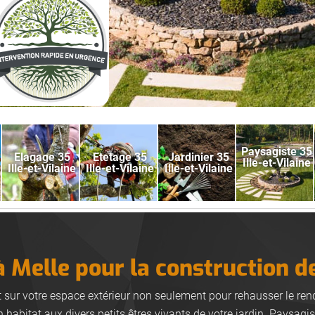
Paysagiste 35
Elagage 35
Etetage 35
Jardinier 35
Ille-et-Vilaine
Ille-et-Vilaine
Ille-et-Vilaine
Ille-et-Vilaine
à Melle pour la construction d
 sur votre espace extérieur non seulement pour rehausser le r
 habitat aux divers petits êtres vivants de votre jardin. Paysagi