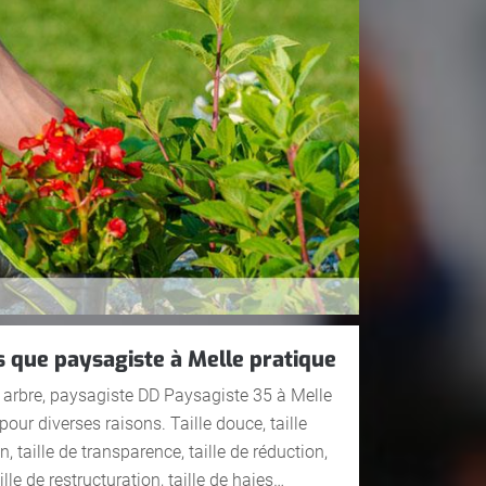
es que paysagiste à Melle pratique
e arbre, paysagiste DD Paysagiste 35 à Melle
r pour diverses raisons. Taille douce, taille
on, taille de transparence, taille de réduction,
le de restructuration, taille de haies…