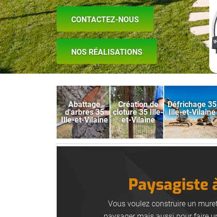
CONTACTEZ-NOUS
NOS RÉALISATIONS
Abattage
Création de
Défrichage 35
d'arbres 35
cloture 35 Ille-
Ille-et-Vilaine
Ille-et-Vilaine
et-Vilaine
Paysagiste 
Vous voulez construire un muret
paysager mais aussi pour faire un