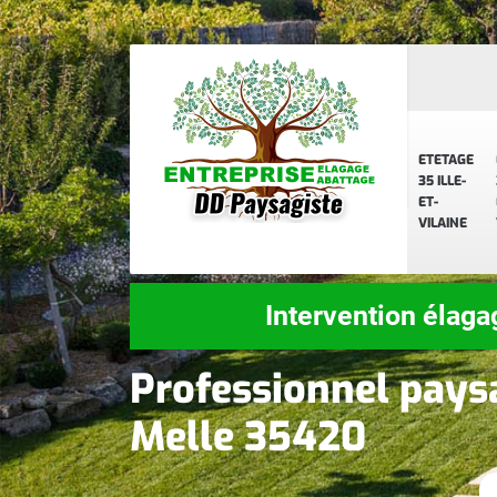
ETETAGE
35 ILLE-
ET-
VILAINE
Intervention élaga
Professionnel pays
Melle 35420