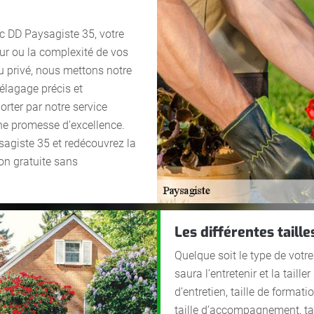
ec DD Paysagiste 35, votre
eur ou la complexité de vos
ou privé, nous mettons notre
 élagage précis et
rter par notre service
une promesse d’excellence.
agiste 35 et redécouvrez la
on gratuite sans
Les différentes taill
Quelque soit le type de votr
saura l’entretenir et la taille
d’entretien, taille de formati
taille d’accompagnement, tail