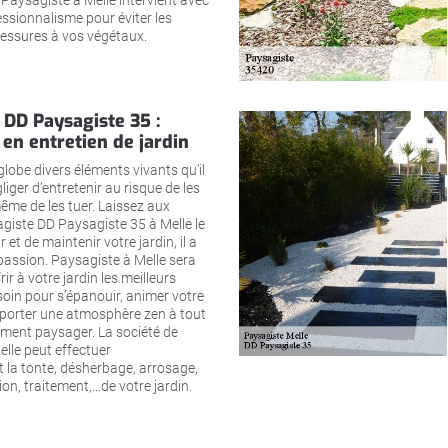
. Paysagiste à Melle intervient avec
essionnalisme pour éviter les
blessures à vos végétaux.
 DD Paysagiste 35 :
 en entretien de jardin
globe divers éléments vivants qu’il
liger d’entretenir au risque de les
ême de les tuer. Laissez aux
giste DD Paysagiste 35 à Melle le
r et de maintenir votre jardin, il a
a passion. Paysagiste à Melle sera
ir à votre jardin les meilleurs
esoin pour s’épanouir, animer votre
pporter une atmosphère zen à tout
ent paysager. La société de
lle peut effectuer
 la tonte, désherbage, arrosage,
on, traitement,…de votre jardin.