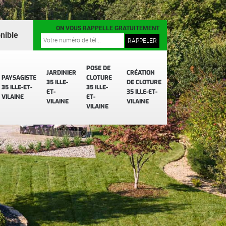
ON VOUS RAPPELLE GRATUITEMENT
nible
POSE DE
JARDINIER
CRÉATION
PAYSAGISTE
CLOTURE
35 ILLE-
DE CLOTURE
35 ILLE-ET-
35 ILLE-
ET-
35 ILLE-ET-
VILAINE
ET-
VILAINE
VILAINE
VILAINE