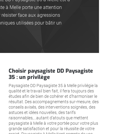
te à Melle porte une attention
r résister face aux agressions
niques utilisées pour bâtir un
Choisir paysagiste DD Paysagiste
35 : un privilège
Paysagiste DD Paysagiste 35 à Melle privilégie la
qualité et le travail bien fait, il fera toujours des
études afin de bien de cohérer et d’harmoniser le
résultat. Des accompagnements sur-mesure, des
conseils avisés, des interventions soignées, des
astuces et idées nouvelles, des tarifs
raisonnables,…autant d’atouts que mettent
paysagiste à Melle à votre portée pour votre plus
grande satisfaction et pour la réussite de votre