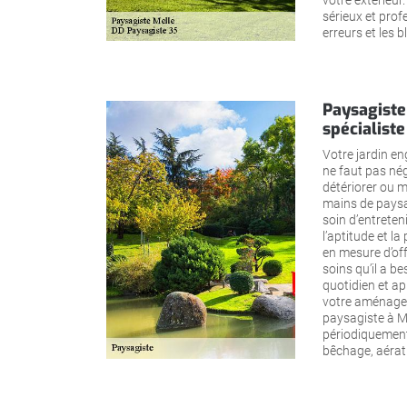
votre extérieur
sérieux et prof
erreurs et les 
Paysagiste
spécialiste
Votre jardin en
ne faut pas nég
détériorer ou m
mains de paysa
soin d’entreteni
l’aptitude et l
en mesure d’offr
soins qu’il a b
quotidien et a
votre aménagem
paysagiste à Me
périodiquement
bêchage, aérati