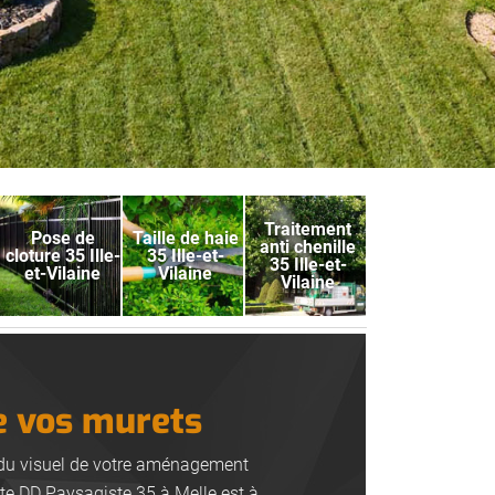
Traitement
Pose de
Taille de haie
anti chenille
cloture 35 Ille-
35 Ille-et-
35 Ille-et-
et-Vilaine
Vilaine
Vilaine
e vos murets
endu visuel de votre aménagement
ste DD Paysagiste 35 à Melle est à