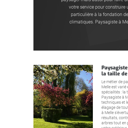
votre service pour construire
particulière à la fondation d
climatiques. Paysagiste à Mel
Paysagiste
la taille d
Le métier de p
Melle est varié
spécialités : la 
Paysagiste à Me
techniques et l
élagage de tou
à Melle s’évert
résultats, cont
arbres tout en 