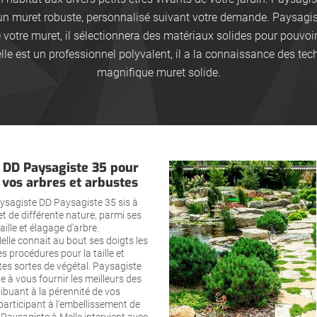
 un muret robuste, personnalisé suivant votre demande. Paysagis
e votre muret, il sélectionnera des matériaux solides pour pouvoi
le est un professionnel polyvalent, il a la connaissance des tech
magnifique muret solide.
 DD Paysagiste 35 pour
e vos arbres et arbustes
aysagiste DD Paysagiste 35 sis à
 et de différente nature, parmi ses
taille et élagage d’arbre.
lle connait au bout ses doigts les
es procédures pour la taille et
tes sortes de végétal. Paysagiste
ue à vous fournir les meilleurs des
ribuant à la pérennité de vos
participant à l’embellissement de