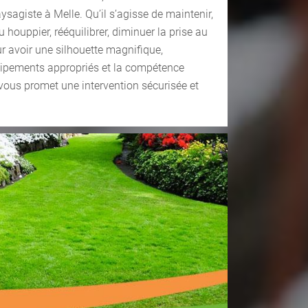
ysagiste à Melle. Qu’il s’agisse de maintenir,
u houppier, rééquilibrer, diminuer la prise au
r avoir une silhouette magnifique,
uipements appropriés et la compétence
vous promet une intervention sécurisée et