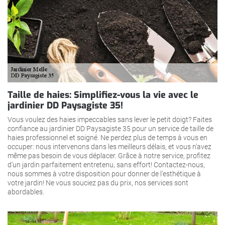
Taille de haies: Simplifiez-vous la vie avec le
jardinier DD Paysagiste 35!
Vous voulez des haies impeccables sans lever le petit doigt? Faites
confiance au jardinier DD Paysagiste 35 pour un service de taille de
haies professionnel et soigné. Ne perdez plus de temps à vous en
occuper: nous intervenons dans les meilleurs délais, et vous n’avez
même pas besoin de vous déplacer. Grâce à notre service, profitez
d'un jardin parfaitement entretenu, sans effort! Contactez-nous,
nous sommes à votre disposition pour donner de l'esthétique à
votre jardin! Ne vous souciez pas du prix, nos services sont
abordables.