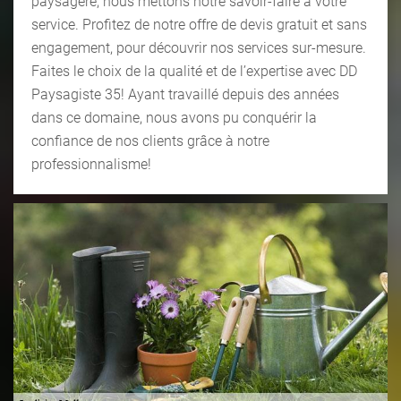
paysagère, nous mettons notre savoir-faire à votre
service. Profitez de notre offre de devis gratuit et sans
engagement, pour découvrir nos services sur-mesure.
Faites le choix de la qualité et de l’expertise avec DD
Paysagiste 35! Ayant travaillé depuis des années
dans ce domaine, nous avons pu conquérir la
confiance de nos clients grâce à notre
professionnalisme!