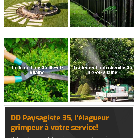
Taille de haie 35 Ille-et-
Traitement anti chenille 35
Vilaine
Ille-et-Vilaine
DD Paysagiste 35, l'élagueur
grimpeur à votre service!