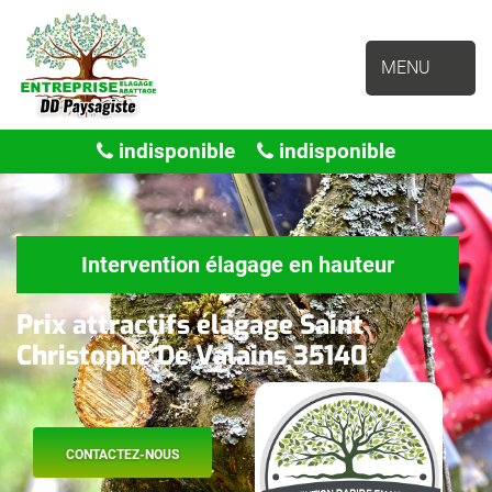
MENU
indisponible
indisponible
Intervention élagage en hauteur
Prix attractifs élagage Saint
Christophe De Valains 35140
CONTACTEZ-NOUS