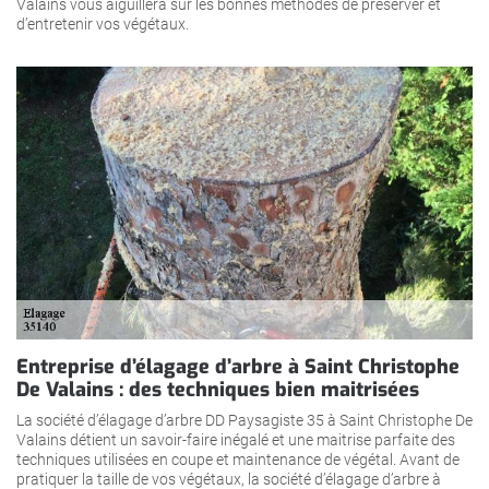
Valains vous aiguillera sur les bonnes méthodes de préserver et
d’entretenir vos végétaux.
Entreprise d’élagage d’arbre à Saint Christophe
De Valains : des techniques bien maitrisées
La société d’élagage d’arbre DD Paysagiste 35 à Saint Christophe De
Valains détient un savoir-faire inégalé et une maitrise parfaite des
techniques utilisées en coupe et maintenance de végétal. Avant de
pratiquer la taille de vos végétaux, la société d’élagage d’arbre à