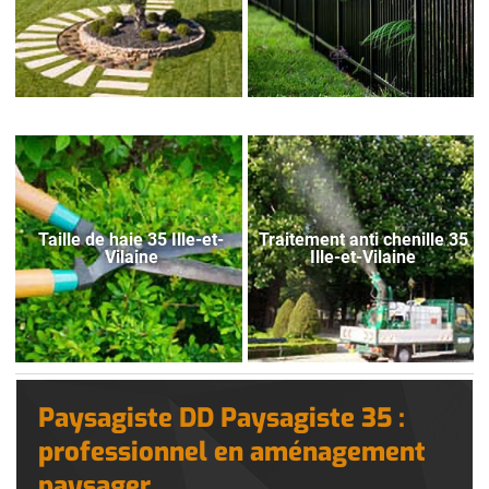
Taille de haie 35 Ille-et-
Traitement anti chenille 35
Vilaine
Ille-et-Vilaine
Paysagiste DD Paysagiste 35 :
professionnel en aménagement
paysager