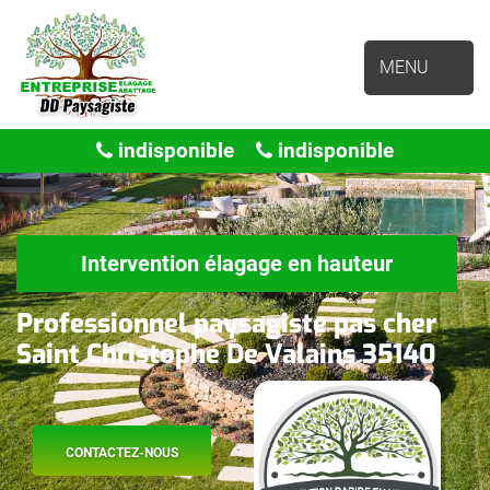
MENU
indisponible
indisponible
Intervention élagage en hauteur
Professionnel paysagiste pas cher
Saint Christophe De Valains 35140
CONTACTEZ-NOUS