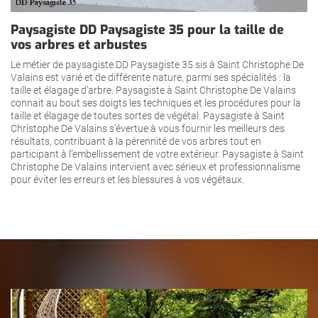
Paysagiste DD Paysagiste 35 pour la taille de
vos arbres et arbustes
Le métier de paysagiste DD Paysagiste 35 sis à Saint Christophe De
Valains est varié et de différente nature, parmi ses spécialités : la
taille et élagage d’arbre. Paysagiste à Saint Christophe De Valains
connait au bout ses doigts les techniques et les procédures pour la
taille et élagage de toutes sortes de végétal. Paysagiste à Saint
Christophe De Valains s’évertue à vous fournir les meilleurs des
résultats, contribuant à la pérennité de vos arbres tout en
participant à l’embellissement de votre extérieur. Paysagiste à Saint
Christophe De Valains intervient avec sérieux et professionnalisme
pour éviter les erreurs et les blessures à vos végétaux.