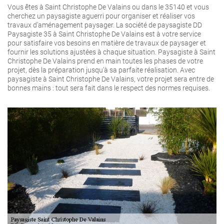
Vous êtes à Saint Christophe De Valains ou dans le 35140 et vous
cherchez un paysagiste aguerri pour organiser et réaliser vos
travaux d’aménagement paysager. La société de paysagiste DD
Paysagiste 35 à Saint Christophe De Valains est à votre service
pour satisfaire vos besoins en matière de travaux de paysager et
fournir les solutions ajustées à chaque situation. Paysagiste à Saint
Christophe De Valains prend en main toutes les phases de votre
projet, dès la préparation jusqu’à sa parfaite réalisation. Avec
paysagiste à Saint Christophe De Valains, votre projet sera entre de
bonnes mains : tout sera fait dans le respect des normes requises.