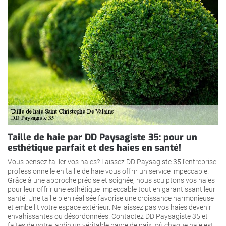
Taille de haie par DD Paysagiste 35: pour un
esthétique parfait et des haies en santé!
Vous pensez tailler vos haies? Laissez DD Paysagiste 35 l'entreprise
professionnelle en taille de haie vous offrir un service impeccable!
Grâce à une approche précise et soignée, nous sculptons vos haies
pour leur offrir une esthétique impeccable tout en garantissant leur
santé. Une taille bien réalisée favorise une croissance harmonieuse
et embellit votre espace extérieur. Ne laissez pas vos haies devenir
envahissantes ou désordonnées! Contactez DD Paysagiste 35 et
faites de votre jardin un véritable havre de paix, où chaque haie est