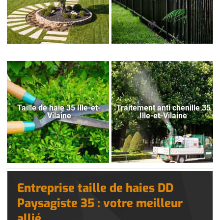
Taille de haie 35 Ille-et-
Traitement anti chenille 35
Vilaine
Ille-et-Vilaine
Entreprise taille de haies DD
Paysagiste 35 : votre meilleur
allié