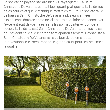
La société de paysagiste jardinier DD Paysagiste 35 à Saint
Christophe De Valains connait bien quant pratiquer la taille de vos
haies fleuries et quelle technique mettre en œuvre. La société taille
de haies à Saint Christophe De Valains a plusieurs années
d’expérience dans ce domaine, elle saura quoi faire pour conserver
l’excellent état de vos haies, sans les abimer. L’intervention de la
société taille de haies à Saint Christophe De Valains sur vos haies
fleuries contribue à leur pérennité et épanouissement. Paysagiste à
Saint Christophe De Valains veille au bon déroulement des
interventions, elle travaille dans un grand souci pour l’esthétisme et
la qualité.